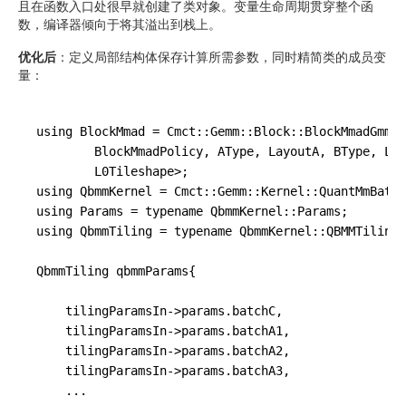
且在函数入口处很早就创建了类对象。变量生命周期贯穿整个函
数，编译器倾向于将其溢出到栈上。
优化后
：定义局部结构体保存计算所需参数，同时精简类的成员变
量：
using BlockMmad = Cmct::Gemm::Block::BlockMmadGmm<

        BlockMmadPolicy, AType, LayoutA, BType, Lay
        L0Tileshape>;

using QbmmKernel = Cmct::Gemm::Kernel::QuantMmBatch
using Params = typename QbmmKernel::Params;

using QbmmTiling = typename QbmmKernel::QBMMTiling;

QbmmTiling qbmmParams{

tilingParamsIn
->
params.batchC,

tilingParamsIn
->
params.batchA1,

tilingParamsIn
->
params.batchA2,

tilingParamsIn
->
params.batchA3,

    ...
