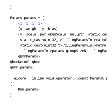
    ...

};

Params params = {

    {
1
, 
1
, 
1
, 
1
},

    {x, weight, y, bias},

    {
y
, scale, perTokenScale, nullptr, static_cast<
static_cast
<uint32_t>(tilingParamsIn->
matmulTi
static_cast
<uint32_t>(tilingParamsIn->
matmulTi
tilingParamsIn
->
params
.groupSizeN, tilingParam
    qbmmParams};

QbmmKernel qbmm;

qbmm(params);

__aicore__ inline void operator()(const Params& par
{

    Run(params);
