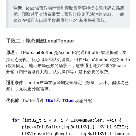
注意
：icache预取的位置和预取量需要根据实际代码布局调
优。预取过早会浪费带宽，预取过晚则无法消除miss。一般
建议在循环入口或函数调用前1-2个基本块处预取。
手段二：静态创建LocalTensor
原理
：
TPipe::InitBuffer
是AscendC的通用buffer管理框架，支
持动态分配、状态追踪和队列调度。但在FlashAttention这类buffe
r数量固定、地址布局已知的场景下，这些通用能力带来的Scalar
开销（内部含条件判断、队列操作等）是不必要的浪费。
适用条件
：buffer布局在编译期完全确定（数量、大小、偏移均已
知），无动态分配需求。
优化前
，buffer通过
TBuf
和
TQue
动态分配：
for
 (int32_t i = 
0
; i < L1KVNumSacler; ++i) {

    pipe->InitBuffer(tmpBufL1KV[i], KV_L1_SIZE);

    L1KVTensorPingPong[i] = tmpBufL1KV[i].
template 