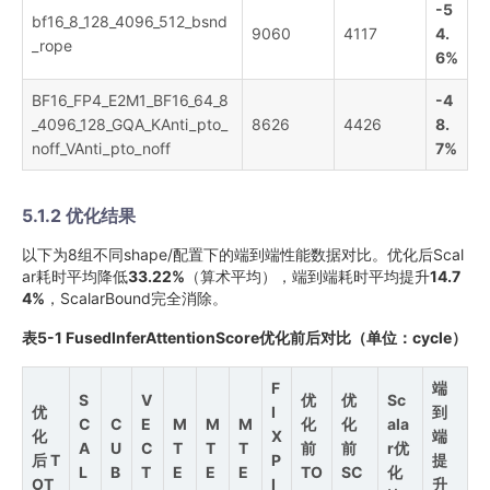
-5
bf16_8_128_4096_512_bsnd
9060
4117
4.
_rope
6%
BF16_FP4_E2M1_BF16_64_8
-4
_4096_128_GQA_KAnti_pto_
8626
4426
8.
noff_VAnti_pto_noff
7%
5.1.2 优化结果
以下为8组不同shape/配置下的端到端性能数据对比。优化后Scal
ar耗时平均降低
33.22%
（算术平均），端到端耗时平均提升
14.7
4%
，ScalarBound完全消除。
表5-1 FusedInferAttentionScore优化前后对比（单位：cycle）
F
端
S
V
优
优
Sc
优
I
到
C
C
E
M
M
M
化
化
ala
化
X
端
A
U
C
T
T
T
前
前
r优
后 T
P
提
L
B
T
E
E
E
TO
SC
化
OT
I
升