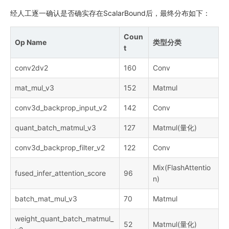
经人工逐一确认是否确实存在ScalarBound后，最终分布如下：
Coun
Op Name
类型分类
t
conv2dv2
160
Conv
mat_mul_v3
152
Matmul
conv3d_backprop_input_v2
142
Conv
quant_batch_matmul_v3
127
Matmul(量化)
conv3d_backprop_filter_v2
122
Conv
Mix(FlashAttentio
fused_infer_attention_score
96
n)
batch_mat_mul_v3
70
Matmul
weight_quant_batch_matmul_
52
Matmul(量化)