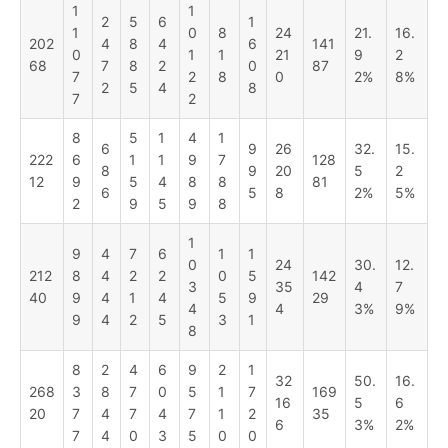
1
1
2
5
6
1
1
0
8
24
21.
16.
202
4
8
4
6
141
0
1
1
21
9
2
68
7
8
2
0
87
7
2
8
0
2%
8%
2
5
4
8
7
2
8
5
1
4
1
6
9
26
32.
15.
222
6
1
1
9
7
128
8
9
20
5
2
12
9
5
4
8
8
81
6
5
8
2%
5%
2
9
5
9
8
1
9
4
7
6
1
1
0
24
30.
12.
212
8
4
2
2
0
5
142
3
35
4
7
40
9
4
1
4
5
9
29
4
4
3%
9%
9
4
2
5
3
1
8
8
2
4
6
9
2
1
32
50.
16.
268
3
8
7
0
5
1
7
169
16
5
6
20
7
4
7
4
7
1
2
35
6
3%
2%
7
4
0
3
5
0
0