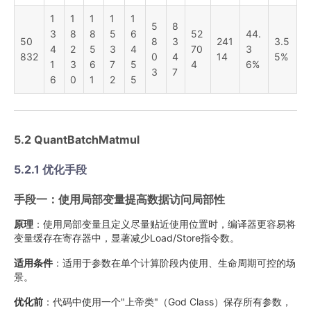
1
1
1
1
1
5
8
3
8
8
5
6
52
44.
50
8
3
241
3.5
4
2
5
3
4
70
3
832
0
4
14
5%
1
3
6
7
5
4
6%
3
7
6
0
1
2
5
5.2 QuantBatchMatmul
5.2.1 优化手段
手段一：使用局部变量提高数据访问局部性
原理
：使用局部变量且定义尽量贴近使用位置时，编译器更容易将
变量缓存在寄存器中，显著减少Load/Store指令数。
适用条件
：适用于参数在单个计算阶段内使用、生命周期可控的场
景。
优化前
：代码中使用一个"上帝类"（God Class）保存所有参数，