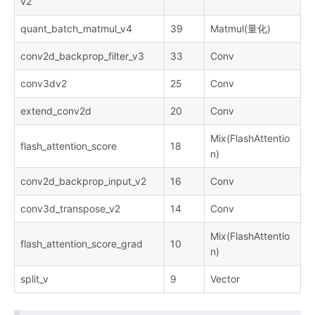
v2
quant_batch_matmul_v4
39
Matmul(量化)
conv2d_backprop_filter_v3
33
Conv
conv3dv2
25
Conv
extend_conv2d
20
Conv
Mix(FlashAttentio
flash_attention_score
18
n)
conv2d_backprop_input_v2
16
Conv
conv3d_transpose_v2
14
Conv
Mix(FlashAttentio
flash_attention_score_grad
10
n)
split_v
9
Vector