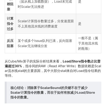
（如从栈上加载数据），Load未完成
是
赖阻
时Scalar无法推进
塞
计算
Scalar计算指令数量过多，分发速度跟
指令
是
不上其他流水线的消费速度
过多
一般不是（属
反压
某个或多个Issue队列已满，反向阻塞
于其他流水线
阻塞
Scalar无法继续分发
的瓶颈）
从Cube/Mix算子的实际分析结果来看，
Load/Store指令数占比普
遍超过30%
，指令间的RAW（Read After Write）数据依赖是Scal
ar流水线stall的主要原因，其中大部分stall来自对Load指令结果的
等待。
核心结论：消除算子ScalarBound的关键不在于减少
Scalar计算指令的数量，而在于如何有效减少Load/Store
指令的数量。