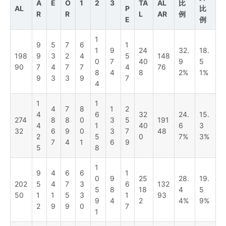
A
E
O
1
2
3
TA
AL
比
AL
P
比
R
R
L
AR
例
E
例
1
9
5
7
6
1
1
9
24
32.
18.
198
9
3
2
4
5
148
0
7
40
9
5
90
7
4
7
7
4
76
8
4
8
2%
1%
9
3
3
9
7
4
1
1
4
7
8
1
2
4
6
32
24.
15.
274
8
8
0
3
5
191
4
1
40
6
3
32
6
9
0
3
7
48
2
5
0
7%
3%
7
4
1
6
9
5
8
1
9
4
6
6
1
0
9
25
28.
19.
202
5
4
7
3
6
132
5
8
18
4
5
50
1
1
5
3
1
93
9
4
2
4%
9%
2
9
9
0
7
1