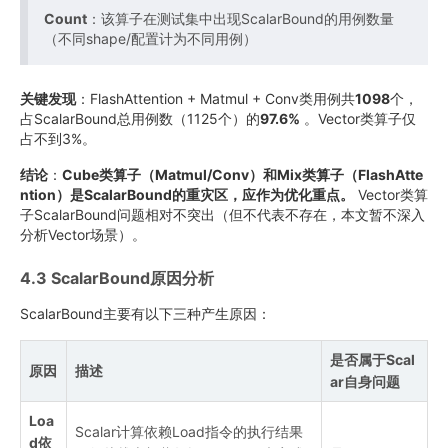
Count
：该算子在测试集中出现ScalarBound的用例数量
（不同shape/配置计为不同用例）
关键发现
：FlashAttention + Matmul + Conv类用例共
1098
个，
占ScalarBound总用例数（1125个）的
97.6%
。Vector类算子仅
占不到3%。
结论
：
Cube类算子（Matmul/Conv）和Mix类算子（FlashAtte
ntion）是ScalarBound的重灾区，应作为优化重点。
Vector类算
子ScalarBound问题相对不突出（但不代表不存在，本文暂不深入
分析Vector场景）。
4.3 ScalarBound原因分析
ScalarBound主要有以下三种产生原因：
是否属于Scal
原因
描述
ar自身问题
Loa
Scalar计算依赖Load指令的执行结果
d依