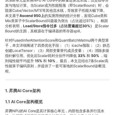
Scalar单元是昇腾NPU AI Core中的标量运算流水线，负责指令分
发与地址计算。当Scalar成为性能瓶颈（即ScalarBound）时，会
阻塞Cube/Vector/MTE等其他流水线，导致算子性能大幅下降。
本文基于
Ascend 950上
的实测用例的统计分析，发现Cube类和
Mix类算子中ScalarBound问题最为突出（占比超过97%）。根因
分析表明，
Load/Store指令过多（占比普遍超过30%）
是Scalar
Bound的主因，其根源在于编译器的寄存器spill。
针对FusedInferAttentionScore和QuantBatchMatmul两个典型算
子，本文详细阐述了四类优化手段：（1）icache预取；（2）静态
创建LocalTensor；（3）局部变量替代成员变量；（4）消除多级
指针解引用。优化后Scalar耗时分别平均降低
33%
和
50%
，端
到端性能平均提升
15%
和
10%
。最后，本文总结出7条Scalar高
性能算子编码原则，并提供了一套可落地的ScalarBound诊断流
程。
1. 昇腾AI Core架构
1.1 AI Core架构概览
昇腾NPU的AI Core是其计算核心单元，内部包含多条并行流水