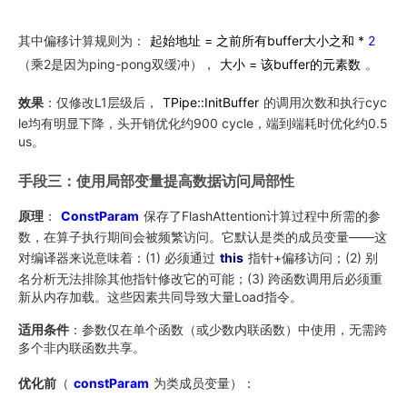
其中偏移计算规则为：
起始地址
=
之前所有buffer大小之和 *
2
（乘2是因为ping-pong双缓冲），
大小
=
该buffer的元素数
。
效果
：仅修改L1层级后，
TPipe::InitBuffer
的调用次数和执行cyc
le均有明显下降，头开销优化约900 cycle，端到端耗时优化约0.5
us。
手段三：使用局部变量提高数据访问局部性
原理
：
ConstParam
保存了FlashAttention计算过程中所需的参
数，在算子执行期间会被频繁访问。它默认是类的成员变量——这
对编译器来说意味着：(1) 必须通过
this
指针+偏移访问；(2) 别
名分析无法排除其他指针修改它的可能；(3) 跨函数调用后必须重
新从内存加载。这些因素共同导致大量Load指令。
适用条件
：参数仅在单个函数（或少数内联函数）中使用，无需跨
多个非内联函数共享。
优化前
（
constParam
为类成员变量）：