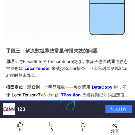
手段三：解决数组导致常量传播失效的问题
原理
：与FusedInferAttentionScore类似，本算子也尝试通过静态
常量创建
LocalTensor
来减少Scalar指令。但实际测试发现Scal
ar耗时并未降低。
根因定位
：观察到一个明显现象——每次调用
DataCopy
时，即
使
LocalTensor<T>
& dst
的
TPosition
为编译期已知的固定值，
运行时仍要动态获取该值并进行判断：
123
加入社区
5
0
0
分享