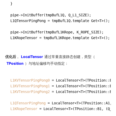
}

pipe->InitBuffer(tmpBufL1Q, Q_L1_SIZE);

L1QTensorPingPong = tmpBufL1Q.
template 
Get
<
T
>()
;

pipe->InitBuffer(tmpBufL1KRope, K_ROPE_SIZE);

L1KRopeTensor = tmpBufL1KRope.
template 
Get
<
T
>()
优化后
，
LocalTensor
通过常量直接静态创建，类型（
TPosition
）与地址偏移均手动指定：
L1KVTensorPingPong0
 = LocalTensor<T>(TPosition::B1,
L1KVTensorPingPong1
 = LocalTensor<T>(TPosition::B1,
L1KVTensorPingPong2
 = LocalTensor<T>(TPosition::B1,
L1QTensorPingPong
 = LocalTensor<T>(TPosition::A1, 
0
L1KRopeTensor
 = LocalTensor<T>(TPosition::B1, (Q_L1