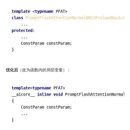
template
 <
typename
class
PromptFlashAttentionNormalBNS1PreloadBasicApi
protected
:

    ...

    ConstParam constParam;

优化后
（改为函数内的局部变量）：
template
<
typename
 PFAT>

__aicore__ 
inline
void
 PromptFlashAttentionNormalBN
{

    ConstParam constParam;

    ...
