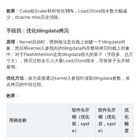
效果
：Cube核Scalar耗时优化
15%
，Load/Store指令数大幅减
少，dcache miss完全消除。
手段四：优化tilingdata拷贝
原理
：Kernel启动时，惯例做法是在栈上创建一个tilingdata对
象，然后将kernel入参指向的tilingdata内存整块拷贝到栈上对象
中。对于FlashAttention这类tilingdata很大的算子（字段多、总尺
寸大），拷贝过程会引入大量Load/Store指令，导致算子头开销
暴增。
优化方法
：改为直接通过kernel入参指针读取tilingdata参数，省
去拷贝的中转过程。
效果
：
软件头开
软件头开
优
销（优化
销（优化
化
用例名称
前，cycl
后，cycl
幅
e）
e）
度