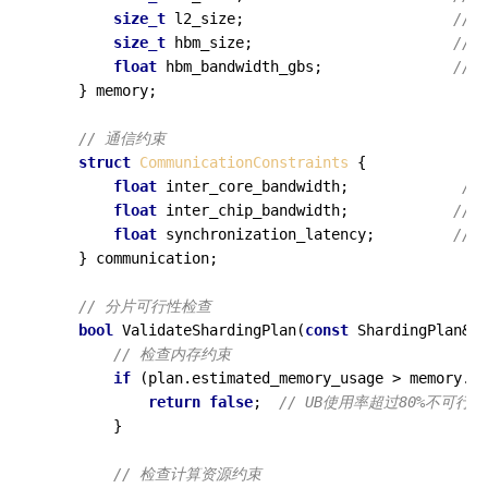
size_t
 l2_size;                        
// 
size_t
 hbm_size;                       
// 
float
 hbm_bandwidth_gbs;               
// 
    } memory;

// 通信约束
struct
CommunicationConstraints
 {

float
 inter_core_bandwidth;             
//
float
 inter_chip_bandwidth;            
//
float
 synchronization_latency;         
//
    } communication;

// 分片可行性检查
bool
ValidateShardingPlan
(
const
 ShardingPlan& p
// 检查内存约束
if
 (plan.estimated_memory_usage > memory.ub
return
false
;  
// UB使用率超过80%不可行
        }

// 检查计算资源约束