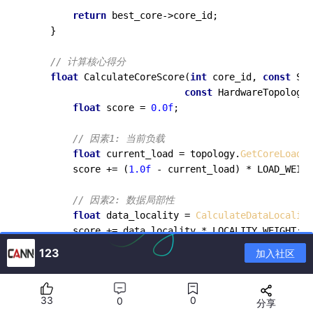
return
 best_core->core_id;

    }

// 计算核心得分
float
CalculateCoreScore
(
int
 core_id, 
const
 Sha
const
 HardwareTopology&
float
 score = 
0.0f
;

// 因素1: 当前负载
float
 current_load = topology.
GetCoreLoad
(c
        score += (
1.0f
 - current_load) * LOAD_WEIGH
// 因素2: 数据局部性
float
 data_locality = 
CalculateDataLocality
        score += data_locality * LOCALITY_WEIGHT;

123
加入社区
// 因素3: 通信成本
float
 comm_cost = 
EstimateCommunicationCost
        score += (
1.0f
 - comm_cost) * COMMUNICATION
33
0
0
分享