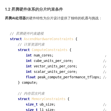
1.2 昇腾硬件体系的分片约束条件
昇腾AI处理器
的硬件特性为分片设计提供了独特的机遇与挑战：
// 昇腾硬件约束建模
struct
AscendHardwareConstraints
 {

// 计算资源约束
struct
ComputeConstraints
 {

int
 num_cores;                          
//
int
 cube_units_per_core;               
//
int
 vector_units_per_core;             
//
int
 scalar_units_per_core;             
//
float
 peak_compute_performance_tflops; 
//
    } compute;

// 内存层次约束
struct
MemoryConstraints
 {

size_t
 ub_size;                        
// 
size_t
 l1_size;                        
// 