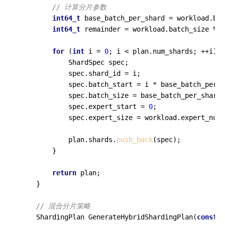
// 计算分片参数
int64_t
 base_batch_per_shard = workload.bat
int64_t
 remainder = workload.batch_size % p
for
 (
int
 i = 
0
; i < plan.num_shards; ++i) {

            ShardSpec spec;

            spec.shard_id = i;

            spec.batch_start = i * base_batch_per_s
            spec.batch_size = base_batch_per_shard 
            spec.expert_start = 
0
;

            spec.expert_size = workload.expert_num;

            plan.shards.
push_back
(spec);

        }

return
 plan;

    }

// 混合分片策略
ShardingPlan 
GenerateHybridShardingPlan
(
const
 W