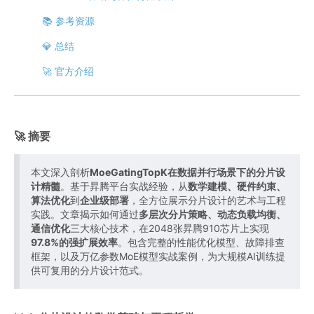
📚 参考资源
💎 总结
🚀 官方介绍
🚀 摘要
本文深入剖析
MoeGatingTopK在数据并行场景下的分片设
计精髓
。基于昇腾平台实战经验，从
数学建模、硬件约束、
算法优化
到
企业级部署
，全方位展示分片设计的艺术与工程
实践。文章揭示如何通过
多层次分片策略、动态负载均衡、
通信优化
三大核心技术，在2048张昇腾910芯片上实现
97.8%的强扩展效率
。包含完整的性能优化模型、故障排查
框架，以及万亿参数MoE模型实战案例，为大规模AI训练提
供可复用的分片设计范式。