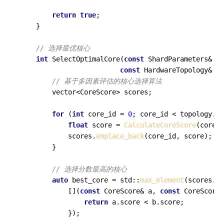
return
true
;

    }

// 选择最优核心
int
SelectOptimalCore
(
const
 ShardParameters& sh
const
 HardwareTopology& to
// 基于多因素评估的核心选择算法
        vector<CoreScore> scores;

for
 (
int
 core_id = 
0
; core_id < topology.nu
float
 score = 
CalculateCoreScore
(core_i
            scores.
emplace_back
(core_id, score);

        }

// 选择分数最高的核心
auto
 best_core = std::
max_element
(scores.
be
            [](
const
 CoreScore& a, 
const
 CoreScore&
return
 a.score < b.score;

            });
