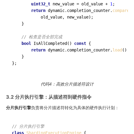
uint32_t
 new_value = old_value + 
1
;

return
 dynamic.completion_counter.
compare_e
            old_value, new_value);

    }

// 检查是否全部完成
bool
IsAllCompleted
()
const
{

return
 dynamic.completion_counter.
load
() ==
    }

};
代码4：高效分片描述符设计
3.2 分片执行引擎：从描述符到硬件指令
分片执行引擎
负责将分片描述符转化为具体的硬件执行计划：
// 分片执行引擎
class
ShardingExecutionEngine