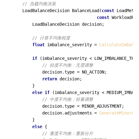
// 负载均衡决策
LoadBalanceDecision 
BalanceLoad
(
const
 LoadMetri
const
 WorkloadPre
        LoadBalanceDecision decision;

// 计算不均衡程度
float
 imbalance_severity = 
CalculateImbalan
if
 (imbalance_severity < LOW_IMBALANCE_THRE
// 轻度不均衡：无需调整
            decision.type = NO_ACTION;

return
 decision;

        }

else
if
 (imbalance_severity < MEDIUM_IMBALA
// 中度不均衡：轻量调整
            decision.type = MINOR_ADJUSTMENT;

            decision.adjustments = 
GenerateMinorAdj
        }

else
 {

// 重度不均衡：重新分片