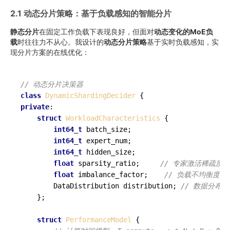
2.1 动态分片策略：基于负载感知的智能分片
静态分片
在固定工作负载下表现良好，但面对
动态变化的MoE负
载
时往往力不从心。我设计的
动态分片策略
基于实时负载感知，实
现分片方案的在线优化：
// 动态分片决策器
class
DynamicShardingDecider
private
:

struct
WorkloadCharacteristics
 {

int64_t
 batch_size;

int64_t
 expert_num;

int64_t
 hidden_size;

float
 sparsity_ratio;     
// 专家激活稀疏度
float
 imbalance_factor;    
// 负载不均衡度
        DataDistribution distribution; 
// 数据分布特
    };

struct
PerformanceModel
 {
