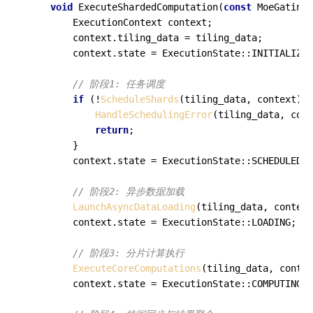
void
ExecuteShardedComputation
(
const
 MoeGatingT
        ExecutionContext context;

        context.tiling_data = tiling_data;

        context.state = ExecutionState::INITIALIZED
// 阶段1: 任务调度
if
 (!
ScheduleShards
(tiling_data, context)) 
HandleSchedulingError
(tiling_data, cont
return
;

        }

        context.state = ExecutionState::SCHEDULED;

// 阶段2: 异步数据加载
LaunchAsyncDataLoading
(tiling_data, context
        context.state = ExecutionState::LOADING;

// 阶段3: 分片计算执行
ExecuteCoreComputations
(tiling_data, contex
        context.state = ExecutionState::COMPUTING;
