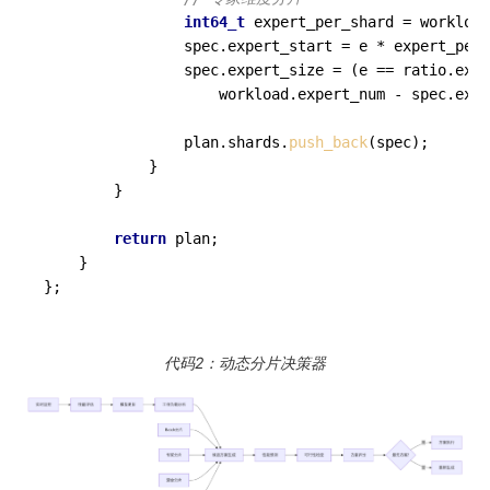
int64_t
 expert_per_shard = workload
                spec.expert_start = e * expert_per_
                spec.expert_size = (e == ratio.expe
                    workload.expert_num - spec.expe
                plan.shards.
push_back
(spec);

            }

        }

return
 plan;

    }

};
代码2：动态分片决策器