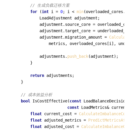
// 生成负载迁移方案
for
 (
int
 i = 
0
; i < 
min
(overloaded_cores.
si
            LoadAdjustment adjustment;

            adjustment.source_core = overloaded_cor
            adjustment.target_core = underloaded_co
            adjustment.migration_amount = 
Calculate
                metrics, overloaded_cores[i], under
            adjustments.
push_back
(adjustment);

        }

return
 adjustments;

    }

// 成本效益分析
bool
IsCostEffective
(
const
 LoadBalanceDecision&
const
 LoadMetrics& current_
float
 current_cost = 
CalculateImbalanceCost
float
 adjusted_metrics = 
PredictMetricsAfte
float
 adjusted_cost = 
CalculateImbalanceCos