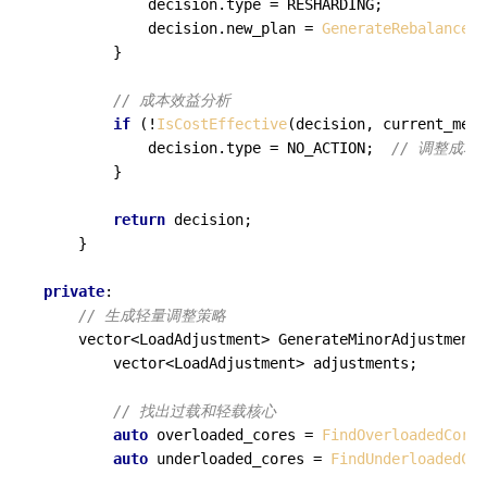
            decision.type = RESHARDING;

            decision.new_plan = 
GenerateRebalancedP
        }

// 成本效益分析
if
 (!
IsCostEffective
(decision, current_metr
            decision.type = NO_ACTION;  
// 调整成本
        }

return
 decision;

    }

private
:

// 生成轻量调整策略
vector<LoadAdjustment> 
GenerateMinorAdjustments
        vector<LoadAdjustment> adjustments;

// 找出过载和轻载核心
auto
 overloaded_cores = 
FindOverloadedCores
auto
 underloaded_cores = 
FindUnderloadedCor