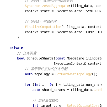
// 阶段4: 核间同步与结果聚合
SynchronizeAndAggregate
(tiling_data, contex
        context.state = ExecutionState::SYNCHRONIZI
// 阶段5: 完成处理
FinalizeComputation
(tiling_data, context);

        context.state = ExecutionState::COMPLETED;

    }

private
:

// 任务调度
bool
ScheduleShards
(
const
 MoeGatingTilingData& 
                       ExecutionContext& context)
{

// 基于硬件拓扑的任务分配
auto
 topology = 
GetHardwareTopology
();

for
 (
int
 i = 
0
; i < tiling_data.num_shards;
auto
 shard_params = tiling_data.
GetShar
// 选择最优核心
int
 target_core = 
SelectOptimalCore
(sha