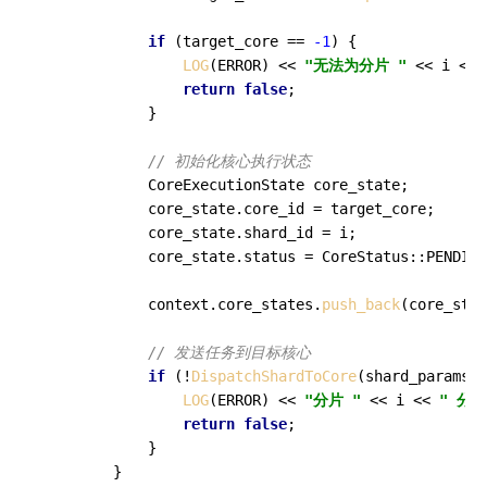
if
 (target_core == 
-1
) {

LOG
(ERROR) << 
"无法为分片 "
 << i << 
return
false
;

            }

// 初始化核心执行状态
            CoreExecutionState core_state;

            core_state.core_id = target_core;

            core_state.shard_id = i;

            core_state.status = CoreStatus::PENDING
            context.core_states.
push_back
(core_stat
// 发送任务到目标核心
if
 (!
DispatchShardToCore
(shard_params, 
LOG
(ERROR) << 
"分片 "
 << i << 
" 分
return
false
;

            }

        }
