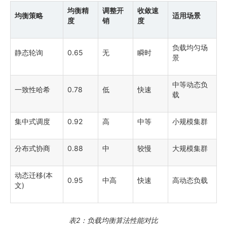
均衡精
调整开
收敛速
均衡策略
适用场景
度
销
度
负载均匀场
静态轮询
0.65
无
瞬时
景
中等动态负
一致性哈希
0.78
低
快速
载
集中式调度
0.92
高
中等
小规模集群
分布式协商
0.88
中
较慢
大规模集群
动态迁移(本
0.95
中高
快速
高动态负载
文)
表2：负载均衡算法性能对比