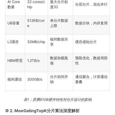
AI Core
32 cores/c
最大分片粒
分层分片，混合并行
数量
hip
度32
512KB/cor
单分片数据
UB容量
数据分块，内存复用
e
上限
核间数据共
L2缓存
32MB/chip
缓存感知分片
享
数据加载瓶
预取优化，数据局部
HBM带宽
1.2TB/s
颈
性
分片协同开
通信聚合，计算通信
核间通信
300GB/s
销
重叠
表1：昇腾910B硬件特性对分片设计的影响
⚙️ 2. MoeGatingTopK分片算法深度解析