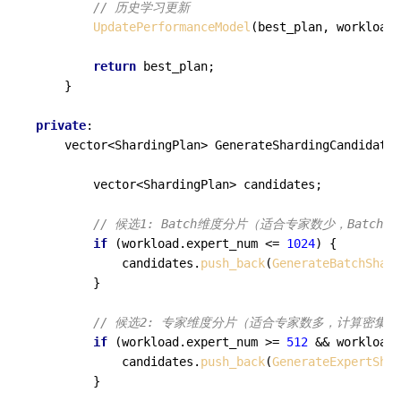
// 历史学习更新
UpdatePerformanceModel
(best_plan, workload)
return
 best_plan;

    }

private
:

vector<ShardingPlan> 
GenerateShardingCandidates
        vector<ShardingPlan> candidates;

// 候选1: Batch维度分片（适合专家数少，Batch
if
 (workload.expert_num <= 
1024
) {

            candidates.
push_back
(
GenerateBatchShard
        }

// 候选2: 专家维度分片（适合专家数多，计算密集
if
 (workload.expert_num >= 
512
 && workload.
            candidates.
push_back
(
GenerateExpertShar
        }
