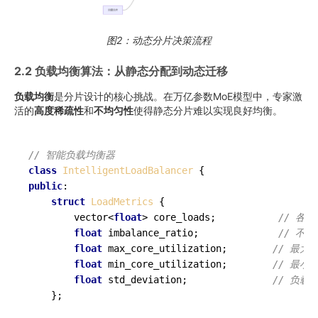
图2：动态分片决策流程
2.2 负载均衡算法：从静态分配到动态迁移
负载均衡
是分片设计的核心挑战。在万亿参数MoE模型中，专家激
活的
高度稀疏性
和
不均匀性
使得静态分片难以实现良好均衡。
// 智能负载均衡器
class
IntelligentLoadBalancer
public
:

struct
LoadMetrics
 {

        vector<
float
> core_loads;           
// 各
float
 imbalance_ratio;              
// 不
float
 max_core_utilization;        
// 最大
float
 min_core_utilization;        
// 最小
float
 std_deviation;               
// 负载
    };
