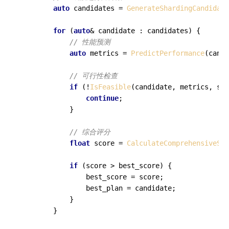
auto
 candidates = 
GenerateShardingCandidate
for
 (
auto
& candidate : candidates) {

// 性能预测
auto
 metrics = 
PredictPerformance
(candi
// 可行性检查
if
 (!
IsFeasible
(candidate, metrics, sys
continue
;

            }

// 综合评分
float
 score = 
CalculateComprehensiveSco
if
 (score > best_score) {

                best_score = score;

                best_plan = candidate;

            }

        }
