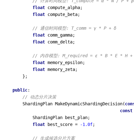
// 计算时间模型: T_compute = α * N / P + β
float
 compute_alpha;

float
 compute_beta;

// 通信时间模型: T_comm = γ * P + δ
float
 comm_gamma; 

float
 comm_delta;

// 内存模型: M_required = ε * B * E * H + ζ
float
 memory_epsilon;

float
 memory_zeta;

    };

public
:

// 动态分片决策
ShardingPlan 
MakeDynamicShardingDecision
(
const
 
const
 Sy
        ShardingPlan best_plan;

float
 best_score = 
-1.0f
;

// 生成候选分片方案