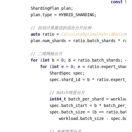
const
 Sys
        ShardingPlan plan;

        plan.type = HYBRID_SHARDING;

// 自动计算最优的混合分片比例
auto
 ratio = 
CalculateOptimalHybridRatio
(wo
        plan.num_shards = ratio.batch_shards * rati
// 二维网格分片
for
 (
int
 b = 
0
; b < ratio.batch_shards; ++b
for
 (
int
 e = 
0
; e < ratio.expert_shards
                ShardSpec spec;

                spec.shard_id = b * ratio.expert_sh
// Batch维度分片
int64_t
 batch_per_shard = workload.
                spec.batch_start = b * batch_per_sh
                spec.batch_size = (b == ratio.batch
                    workload.batch_size - spec.batc
// 专家维度分片