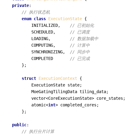
private
:

// 执行状态机
enum class
ExecutionState
 {

        INITIALIZED,    
// 已初始化
        SCHEDULED,      
// 已调度
        LOADING,        
// 数据加载中
        COMPUTING,      
// 计算中
        SYNCHRONIZING,  
// 同步中
        COMPLETED       
// 已完成
    };

struct
ExecutionContext
 {

        ExecutionState state;

        MoeGatingTilingData tiling_data;

        vector<CoreExecutionState> core_states;

        atomic<
int
> completed_cores;

    };

public
:

// 执行分片计算