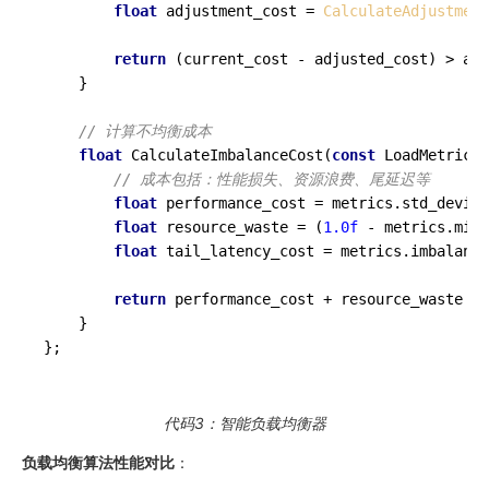
float
 adjustment_cost = 
CalculateAdjustment
return
 (current_cost - adjusted_cost) > adj
    }

// 计算不均衡成本
float
CalculateImbalanceCost
(
const
 LoadMetrics&
// 成本包括：性能损失、资源浪费、尾延迟等
float
 performance_cost = metrics.std_deviat
float
 resource_waste = (
1.0f
 - metrics.min_
float
 tail_latency_cost = metrics.imbalance
return
 performance_cost + resource_waste + 
    }

};
代码3：智能负载均衡器
负载均衡算法性能对比
：