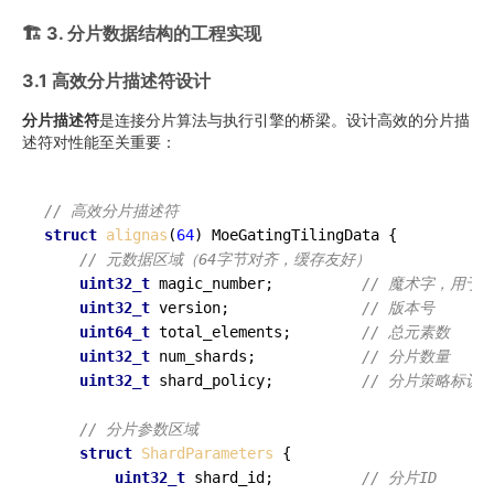
🏗️ 3. 分片数据结构的工程实现
3.1 高效分片描述符设计
分片描述符
是连接分片算法与执行引擎的桥梁。设计高效的分片描
述符对性能至关重要：
// 高效分片描述符
struct
alignas
(
64
) MoeGatingTilingData {

// 元数据区域（64字节对齐，缓存友好）
uint32_t
 magic_number;          
// 魔术字，用于
uint32_t
 version;               
// 版本号
uint64_t
 total_elements;        
// 总元素数
uint32_t
 num_shards;            
// 分片数量
uint32_t
 shard_policy;          
// 分片策略标识
// 分片参数区域
struct
ShardParameters
 {

uint32_t
 shard_id;          
// 分片ID