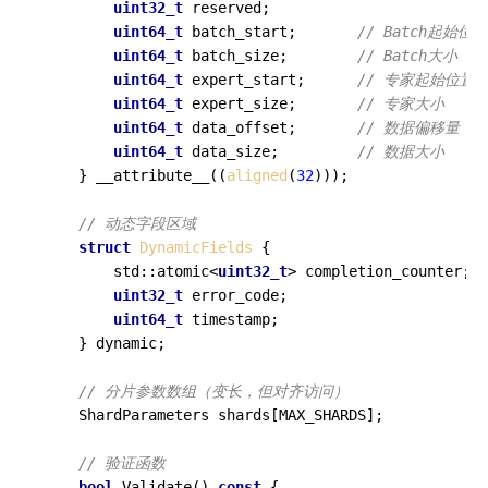
uint32_t
 reserved;

uint64_t
 batch_start;       
// Batch起始位置
uint64_t
 batch_size;        
// Batch大小
uint64_t
 expert_start;      
// 专家起始位置 
uint64_t
 expert_size;       
// 专家大小
uint64_t
 data_offset;       
// 数据偏移量
uint64_t
 data_size;         
// 数据大小
    } __attribute__((
aligned
(
32
)));

// 动态字段区域
struct
DynamicFields
 {

        std::atomic<
uint32_t
> completion_counter;  
uint32_t
 error_code;                       
uint64_t
 timestamp;                        
    } dynamic;

// 分片参数数组（变长，但对齐访问）
    ShardParameters shards[MAX_SHARDS];

// 验证函数
bool
Validate
()
const
{
