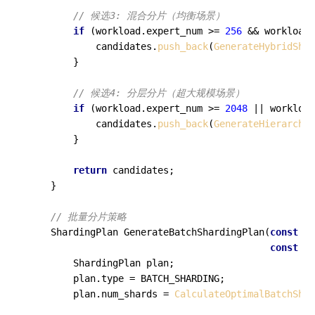
// 候选3: 混合分片（均衡场景）
if
 (workload.expert_num >= 
256
 && workload.
            candidates.
push_back
(
GenerateHybridShar
        }

// 候选4: 分层分片（超大规模场景）
if
 (workload.expert_num >= 
2048
 || workload
            candidates.
push_back
(
GenerateHierarchic
        }

return
 candidates;

    }

// 批量分片策略
ShardingPlan 
GenerateBatchShardingPlan
(
const
 Wo
const
 Sy
        ShardingPlan plan;

        plan.type = BATCH_SHARDING;

        plan.num_shards = 
CalculateOptimalBatchShar