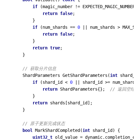
if
 (magic_number != EXPECTED_MAGIC_NUMBER) 
return
false
;

        }

if
 (num_shards == 
0
 || num_shards > MAX_SHA
return
false
;

        }

return
true
;

    }

// 获取分片信息
ShardParameters 
GetShardParameters
(
int
 shard_id
if
 (shard_id < 
0
 || shard_id >= num_shards)
return
 ShardParameters{};  
// 返回空结构
        }

return
 shards[shard_id];

    }

// 原子更新完成状态
bool
MarkShardCompleted
(
int
 shard_id)
{

uint32_t
 old_value = dynamic.completion_cou