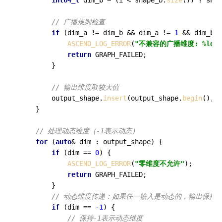
// 广播规则检查
if
 (dim_a != dim_b && dim_a != 
1
 && dim_b !
ASCEND_LOG_ERROR
(
"不兼容的广播维度: %ld vs
return
 GRAPH_FAILED;

        }

// 输出维度取较大值
        output_shape.
insert
(output_shape.
begin
(), s
    }

// 处理动态维度（-1表示动态）
for
 (
auto
& dim : output_shape) {

if
 (dim == 
0
) {

ASCEND_LOG_ERROR
(
"零维度不允许"
);

return
 GRAPH_FAILED;

        }

// 动态维度传递：如果任一输入是动态的，输出保持
if
 (dim == 
-1
) {

// 保持-1表示动态维度