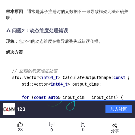
根本原因
：通常是算子注册时的元数据不一致导致框架无法正确关
联。
⚠️ 问题2：动态维度处理错误
现象
：包含-1的动态维度在推导后丢失或错误传播。
解决方案
：
// 正确的动态维度处理
std::vector<
int64_t
> 
CalculateOutputShape
(
const
 ge:
    std::vector<
int64_t
> output_dims;

for
 (
const
auto
& input_dim : input_dims) {

if
 (input_dim == 
-1
) {

123
加入社区
// 动态维度：保持-1或根据规则推导
            output_dims.
push_back
(
-1
);

        } 
else
if
 (input_dim == 
0
) {

28
0
0
分享
// 零维度：通常报错