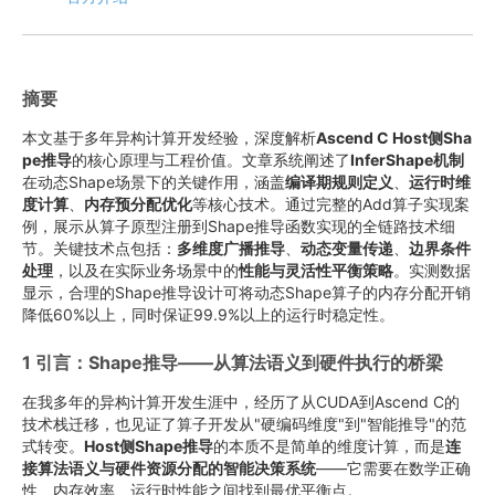
摘要
本文基于多年异构计算开发经验，深度解析
Ascend C Host侧Sha
pe推导
的核心原理与工程价值。文章系统阐述了
InferShape机制
在动态Shape场景下的关键作用，涵盖
编译期规则定义
、
运行时维
度计算
、
内存预分配优化
等核心技术。通过完整的Add算子实现案
例，展示从算子原型注册到Shape推导函数实现的全链路技术细
节。关键技术点包括：
多维度广播推导
、
动态变量传递
、
边界条件
处理
，以及在实际业务场景中的
性能与灵活性平衡策略
。实测数据
显示，合理的Shape推导设计可将动态Shape算子的内存分配开销
降低60%以上，同时保证99.9%以上的运行时稳定性。
1 引言：Shape推导——从算法语义到硬件执行的桥梁
在我多年的异构计算开发生涯中，经历了从CUDA到Ascend C的
技术栈迁移，也见证了算子开发从"硬编码维度"到"智能推导"的范
式转变。
Host侧Shape推导
的本质不是简单的维度计算，而是
连
接算法语义与硬件资源分配的智能决策系统
——它需要在数学正确
性、内存效率、运行时性能之间找到最优平衡点。