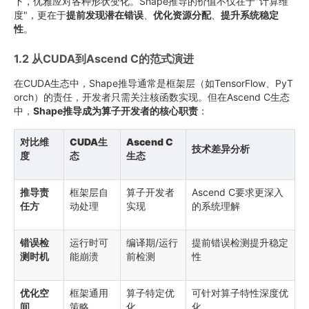
下，优雅应对各种形状变化。Shape推导的价值不仅在于"计算维
度"，更在于
提前发现潜在错误
、
优化资源分配
、
提升系统稳定
性
。
1.2 从CUDA到Ascend C的范式演进
在CUDA生态中，Shape推导通常是框架层（如TensorFlow、PyT
orch）的责任，开发者只需关注核函数实现。但在Ascend C生态
中，
Shape推导成为算子开发者的核心职责
：
对比维
CUDA生
Ascend C
技术差异分析
度
态
生态
推导责
框架层自
算子开发者
Ascend C要求更深入
任方
动处理
实现
的系统理解
错误检
运行时可
编译期/运行
提前错误检测提升稳定
测时机
能崩溃
前检测
性
优化空
框架通用
算子特定优
可针对算子特性深度优
间
策略
化
化