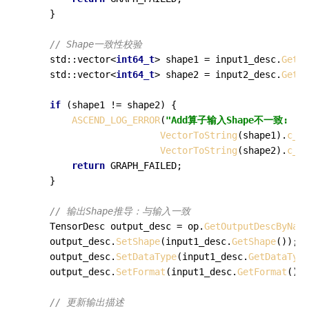
    }

// Shape一致性校验
    std::vector<
int64_t
> shape1 = input1_desc.
GetSh
    std::vector<
int64_t
> shape2 = input2_desc.
GetSh
if
 (shape1 != shape2) {

ASCEND_LOG_ERROR
(
"Add算子输入Shape不一致: [%s]
VectorToString
(shape1).
c_st
VectorToString
(shape2).
c_st
return
 GRAPH_FAILED;

    }

// 输出Shape推导：与输入一致
    TensorDesc output_desc = op.
GetOutputDescByName
    output_desc.
SetShape
(input1_desc.
GetShape
());

    output_desc.
SetDataType
(input1_desc.
GetDataType
    output_desc.
SetFormat
(input1_desc.
GetFormat
());

// 更新输出描述