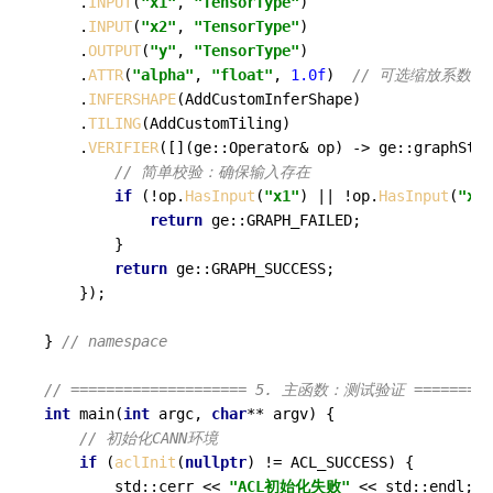
    .
INPUT
(
"x1"
, 
"TensorType"
)

    .
INPUT
(
"x2"
, 
"TensorType"
)

    .
OUTPUT
(
"y"
, 
"TensorType"
)

    .
ATTR
(
"alpha"
, 
"float"
, 
1.0f
)  
// 可选缩放系数
    .
INFERSHAPE
(AddCustomInferShape)

    .
TILING
(AddCustomTiling)

    .
VERIFIER
([](ge::Operator& op) -> ge::graphStat
// 简单校验：确保输入存在
if
 (!op.
HasInput
(
"x1"
) || !op.
HasInput
(
"x2"
return
 ge::GRAPH_FAILED;

        }

return
 ge::GRAPH_SUCCESS;

    });

} 
// namespace
// ==================== 5. 主函数：测试验证 ==========
int
main
(
int
 argc, 
char
** argv)
{

// 初始化CANN环境
if
 (
aclInit
(
nullptr
) != ACL_SUCCESS) {

        std::cerr << 
"ACL初始化失败"
 << std::endl;
