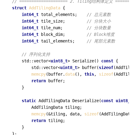
// ==================== 2. Tiling结构体定义 ========
struct
AddTilingData
 {

int64_t
 total_elements;    
// 总元素数
int64_t
 tile_size;         
// 分块大小
int64_t
 tile_num;          
// 分块数量
int64_t
 block_dim;         
// Block维度
int64_t
 tail_elements;     
// 尾部元素数
// 序列化支持
std::vector<
uint8_t
> 
Serialize
()
const
{

std::vector<
uint8_t
> 
buffer
(
sizeof
(AddTilin
memcpy
(buffer.
data
(), 
this
, 
sizeof
(AddTilin
return
 buffer;

    }

static
 AddTilingData 
Deserialize
(
const
uint8_t
*
        AddTilingData tiling;

memcpy
(&tiling, data, 
sizeof
(AddTilingData)
return
 tiling;

    }

};
