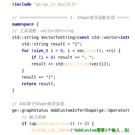
#
include
"ge/ge_ir_build.h"
// ==================== 1. Shape推导函数实现 ========
namespace
// 工具函数：vector转string
std::string 
VectorToString
(
const
 std::vector<
int64_
    std::string result = 
"["
;

for
 (
size_t
 i = 
0
; i < vec.
size
(); ++i) {

if
 (i > 
0
) result += 
", "
;

        result += std::
to_string
(vec[i]);

    }

    result += 
"]"
;

return
 result;

}

// Add算子Shape推导实现
ge::graphStatus 
AddCustomInferShape
(ge::Operator& o
// 输入校验
if
 (op.
GetInputsSize
() != 
2
) {

ASCEND_LOG_ERROR
(
"AddCustom需要2个输入，实际：