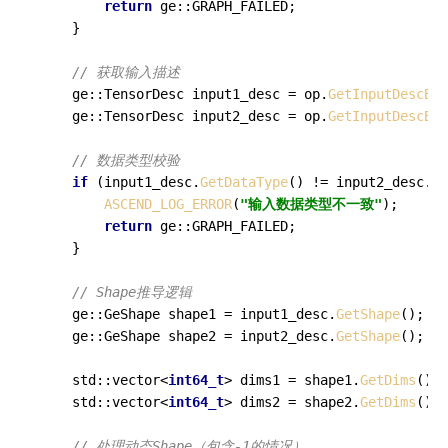
return
 ge::GRAPH_FAILED;

    }

// 获取输入描述
    ge::TensorDesc input1_desc = op.
GetInputDescByN
    ge::TensorDesc input2_desc = op.
GetInputDescByN
// 数据类型校验
if
 (input1_desc.
GetDataType
() != input2_desc.
Ge
ASCEND_LOG_ERROR
(
"输入数据类型不一致"
);

return
 ge::GRAPH_FAILED;

    }

// Shape推导逻辑
    ge::GeShape shape1 = input1_desc.
GetShape
();

    ge::GeShape shape2 = input2_desc.
GetShape
();

    std::vector<
int64_t
> dims1 = shape1.
GetDims
();

    std::vector<
int64_t
> dims2 = shape2.
GetDims
();

// 处理动态Shape（包含-1的情况）