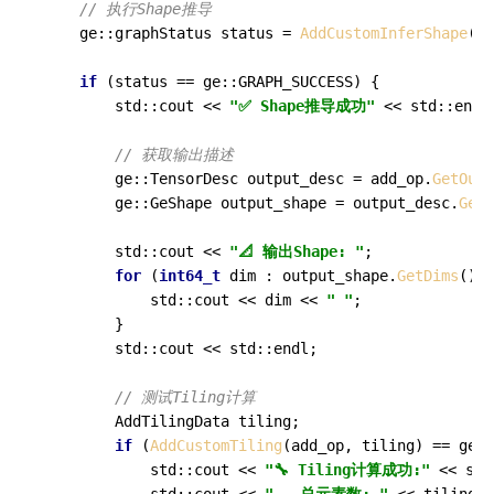
// 执行Shape推导
    ge::graphStatus status = 
AddCustomInferShape
(ad
if
 (status == ge::GRAPH_SUCCESS) {

        std::cout << 
"✅ Shape推导成功"
 << std::endl;
// 获取输出描述
        ge::TensorDesc output_desc = add_op.
GetOutp
        ge::GeShape output_shape = output_desc.
GetS
        std::cout << 
"📐 输出Shape: "
;

for
 (
int64_t
 dim : output_shape.
GetDims
()) 
            std::cout << dim << 
" "
;

        }

        std::cout << std::endl;

// 测试Tiling计算
        AddTilingData tiling;

if
 (
AddCustomTiling
(add_op, tiling) == ge::
            std::cout << 
"🔧 Tiling计算成功:"
 << std