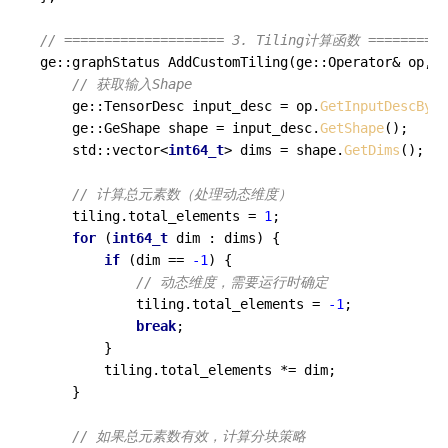
// ==================== 3. Tiling计算函数 ==========
ge::graphStatus 
AddCustomTiling
(ge::Operator& op, A
// 获取输入Shape
    ge::TensorDesc input_desc = op.
GetInputDescByNa
    ge::GeShape shape = input_desc.
GetShape
();

    std::vector<
int64_t
> dims = shape.
GetDims
();

// 计算总元素数（处理动态维度）
    tiling.total_elements = 
1
;

for
 (
int64_t
 dim : dims) {

if
 (dim == 
-1
) {

// 动态维度，需要运行时确定
            tiling.total_elements = 
-1
;

break
;

        }

        tiling.total_elements *= dim;

    }

// 如果总元素数有效，计算分块策略