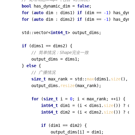
bool
 has_dynamic_dim = 
false
;

for
 (
auto
 dim : dims1) 
if
 (dim == 
-1
) has_dynam
for
 (
auto
 dim : dims2) 
if
 (dim == 
-1
) has_dynam
    std::vector<
int64_t
> output_dims;

if
 (dims1 == dims2) {

// 简单情况：Shape完全一致
        output_dims = dims1;

    } 
else
 {

// 广播情况
size_t
 max_rank = std::
max
(dims1.
size
(), di
        output_dims.
resize
(max_rank);

for
 (
size_t
 i = 
0
; i < max_rank; ++i) {

int64_t
 dim1 = (i < dims1.
size
()) ? dim
int64_t
 dim2 = (i < dims2.
size
()) ? dim
if
 (dim1 == dim2) {

                output_dims[i] = dim1;
