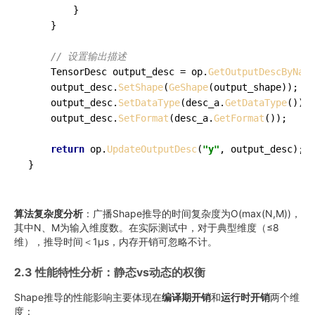
        }

    }

// 设置输出描述
    TensorDesc output_desc = op.
GetOutputDescByName
    output_desc.
SetShape
(
GeShape
(output_shape));

    output_desc.
SetDataType
(desc_a.
GetDataType
()); 
    output_desc.
SetFormat
(desc_a.
GetFormat
());

return
 op.
UpdateOutputDesc
(
"y"
, output_desc);

}
算法复杂度分析
：广播Shape推导的时间复杂度为O(max(N,M))，
其中N、M为输入维度数。在实际测试中，对于典型维度（≤8
维），推导时间＜1μs，内存开销可忽略不计。
2.3 性能特性分析：静态vs动态的权衡
Shape推导的性能影响主要体现在
编译期开销
和
运行时开销
两个维
度：