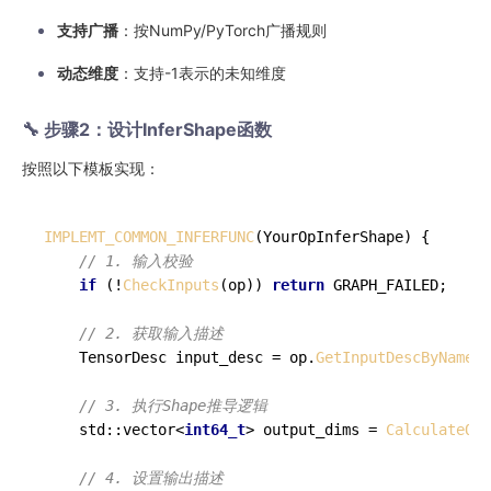
支持广播
：按NumPy/PyTorch广播规则
动态维度
：支持-1表示的未知维度
🔧 步骤2：设计InferShape函数
按照以下模板实现：
IMPLEMT_COMMON_INFERFUNC
(YourOpInferShape) {

// 1. 输入校验
if
 (!
CheckInputs
(op)) 
return
 GRAPH_FAILED;

// 2. 获取输入描述
    TensorDesc input_desc = op.
GetInputDescByName
(
"
// 3. 执行Shape推导逻辑
    std::vector<
int64_t
> output_dims = 
CalculateOut
// 4. 设置输出描述