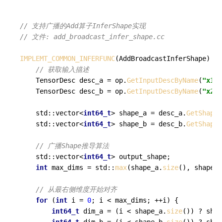
// 支持广播的Add算子InferShape实现
// 文件: add_broadcast_infer_shape.cc
IMPLEMT_COMMON_INFERFUNC
(AddBroadcastInferShape) {

// 获取输入描述
    TensorDesc desc_a = op.
GetInputDescByName
(
"x1"
)
    TensorDesc desc_b = op.
GetInputDescByName
(
"x2"
)
    std::vector<
int64_t
> shape_a = desc_a.
GetShape
(
    std::vector<
int64_t
> shape_b = desc_b.
GetShape
(
// 广播Shape推导算法
    std::vector<
int64_t
> output_shape;

int
 max_dims = std::
max
(shape_a.
size
(), shape_b
// 从最右侧维度开始对齐
for
 (
int
 i = 
0
; i < max_dims; ++i) {

int64_t
 dim_a = (i < shape_a.
size
()) ? shap
int64_t
 dim_b = (i < shape_b.
size
()) ? shap