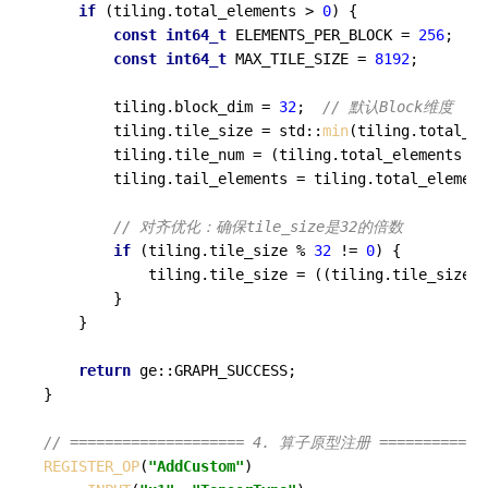
if
 (tiling.total_elements > 
0
) {

const
int64_t
 ELEMENTS_PER_BLOCK = 
256
;  
/
const
int64_t
 MAX_TILE_SIZE = 
8192
;      
/
        tiling.block_dim = 
32
;  
// 默认Block维度
        tiling.tile_size = std::
min
(tiling.total_el
        tiling.tile_num = (tiling.total_elements + 
        tiling.tail_elements = tiling.total_element
// 对齐优化：确保tile_size是32的倍数
if
 (tiling.tile_size % 
32
 != 
0
) {

            tiling.tile_size = ((tiling.tile_size +
        }

    }

return
 ge::GRAPH_SUCCESS;

}

// ==================== 4. 算子原型注册 =============
REGISTER_OP
(
"AddCustom"
)
