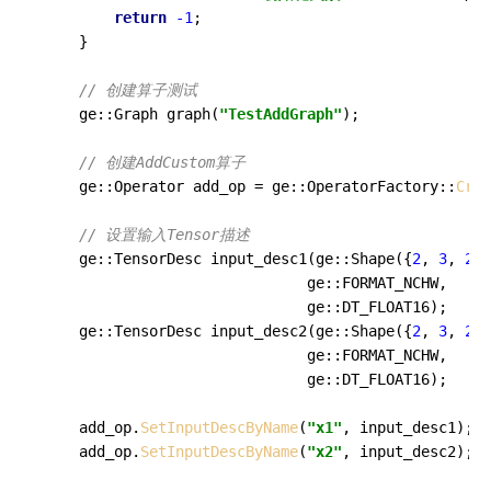
return
-1
;

    }

// 创建算子测试
ge::Graph 
graph
(
"TestAddGraph"
)
;

// 创建AddCustom算子
    ge::Operator add_op = ge::OperatorFactory::
Crea
// 设置输入Tensor描述
ge::TensorDesc 
input_desc1
(ge::Shape({
2
, 
3
, 
224
                              ge::FORMAT_NCHW, 

                              ge::DT_FLOAT16)
;

ge::TensorDesc 
input_desc2
(ge::Shape({
2
, 
3
, 
224
                              ge::FORMAT_NCHW, 

                              ge::DT_FLOAT16)
;

    add_op.
SetInputDescByName
(
"x1"
, input_desc1);

    add_op.
SetInputDescByName
(
"x2"
, input_desc2);
